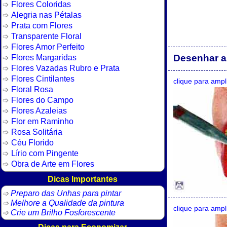
Flores Coloridas
Alegria nas Pétalas
Prata com Flores
Transparente Floral
Flores Amor Perfeito
Flores Margaridas
Desenhar a
Flores Vazadas Rubro e Prata
Flores Cintilantes
clique para ampl
Floral Rosa
Flores do Campo
Flores Azaleias
Flor em Raminho
Rosa Solitária
Céu Florido
Lírio com Pingente
Obra de Arte em Flores
Dicas Importantes
Preparo das Unhas para pintar
Melhore a Qualidade da pintura
clique para ampl
Crie um Brilho Fosforescente
Dicas para Economizar