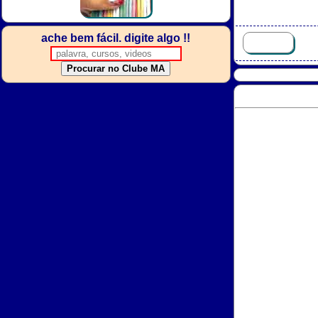
ache bem fácil. digite algo !!
Procurar no Clube MA