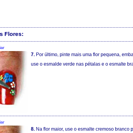
s Flores:
iar
7.
Por último, pinte mais uma flor pequena, emb
use o esmalde verde nas pétalas e o esmalte br
iar
8.
Na flor maior, use o esmalte cremoso branco p