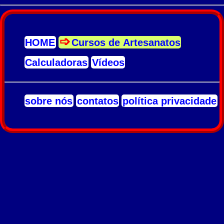
HOME
Cursos de Artesanatos
Calculadoras
Vídeos
sobre nós
contatos
política privacidade