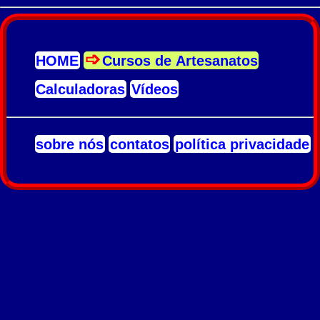
HOME
Cursos de Artesanatos
Calculadoras
Vídeos
sobre nós
contatos
política privacidade