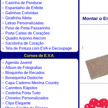
Casinha de Pendurar
Espantalho de Enfeite
Galinhas Coloridas
Girafinha Atleta
Montar o En
Letras Personalizadas
Peso de Porta Passarinho
Porta Cartas de Corações
Quadro Anjinho Alecrim
Sacolinha de Coração
Tela de Pintura com EVA e Decoupage
Cursos de E.V.A.
Agenda Juvenil
Álbum de Fotografias
Bloquinho de Recados
Bonequinha Dedoche
Capa Caderno Menina Country
Carimbos Rápidos
Cestinha Porta Tudo
Chinelos Personalizados
Clips Elegante
Placa Coelho da Páscoa