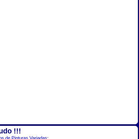
udo !!!
s de Pinturas Variadas: