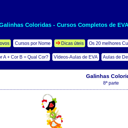
Galinhas Coloridas - Cursos Completos de EV
ovos
Cursos por Nome
Dicas úteis
Os 20 melhores Cu
r A + Cor B = Qual Cor?
Vídeos-Aulas de EVA
Aulas de D
Galinhas Colori
8ª parte