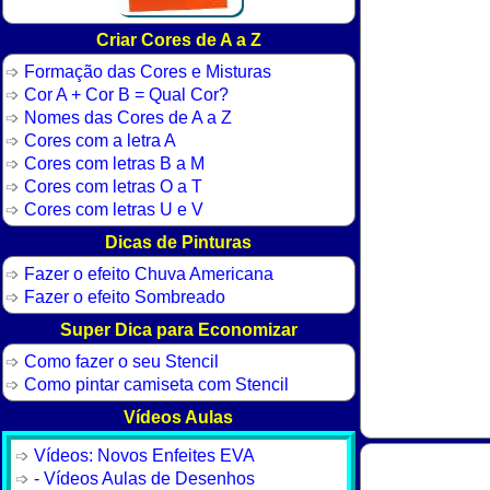
Criar Cores de A a Z
Formação das Cores e Misturas
Cor A + Cor B = Qual Cor?
Nomes das Cores de A a Z
Cores com a letra A
Cores com letras B a M
Cores com letras O a T
Cores com letras U e V
Dicas de Pinturas
Fazer o efeito Chuva Americana
Fazer o efeito Sombreado
Super Dica para Economizar
Como fazer o seu Stencil
Como pintar camiseta com Stencil
Vídeos Aulas
Vídeos: Novos Enfeites EVA
- Vídeos Aulas de Desenhos