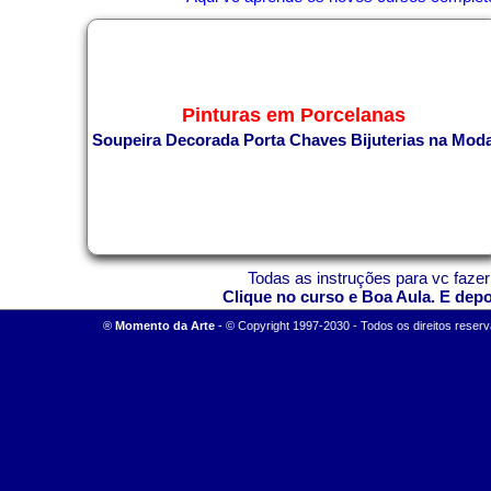
Pinturas em Porcelanas
Soupeira Decorada
Porta Chaves
Bijuterias na Mod
Todas as instruções para vc fazer
Clique no curso e Boa Aula. E dep
®
M
omento da Arte
-
© Copyright 1997-2030 - Todos os direitos reserv