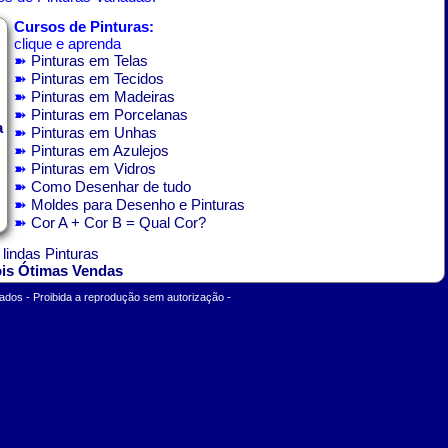
Cursos de Pinturas:
clique e aprenda
➽
Pinturas em Telas
➽
Pinturas em Tecidos
➽
Pinturas em Madeiras
➽
Pinturas em Porcelanas
a
➽
Pinturas em Unhas
➽
Pinturas em Azulejos
➽
Pinturas em Vidros
➽
Como Desenhar de tudo
➽
Moldes para Desenho e Pinturas
➽
Cor A + Cor B = Qual Cor?
 lindas Pinturas
ois Ótimas Vendas
ados - Proibida a reprodução sem autorização -