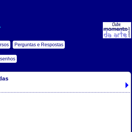
A
rsos
Perguntas e Respostas
esenhos
das