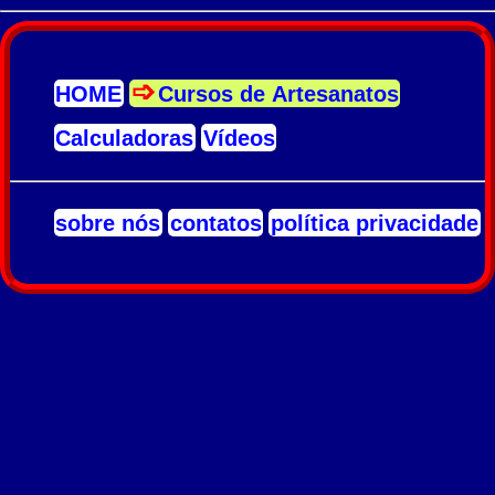
HOME
Cursos de Artesanatos
Calculadoras
Vídeos
sobre nós
contatos
política privacidade