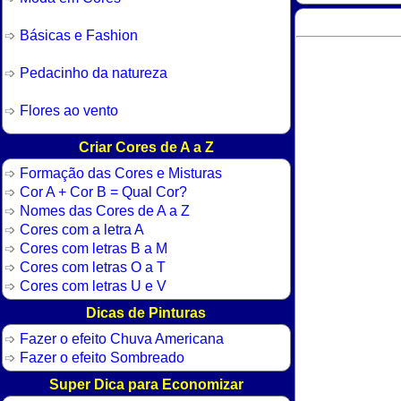
Básicas e Fashion
Pedacinho da natureza
Flores ao vento
Criar Cores de A a Z
Formação das Cores e Misturas
Cor A + Cor B = Qual Cor?
Nomes das Cores de A a Z
Cores com a letra A
Cores com letras B a M
Cores com letras O a T
Cores com letras U e V
Dicas de Pinturas
Fazer o efeito Chuva Americana
Fazer o efeito Sombreado
Super Dica para Economizar