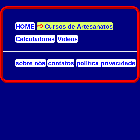
HOME
Cursos de Artesanatos
Calculadoras
Vídeos
sobre nós
contatos
política privacidade