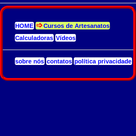
HOME
Cursos de Artesanatos
Calculadoras
Vídeos
sobre nós
contatos
política privacidade