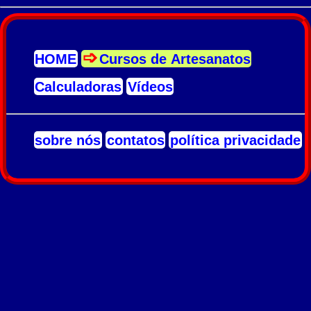
HOME
Cursos de Artesanatos
Calculadoras
Vídeos
sobre nós
contatos
política privacidade