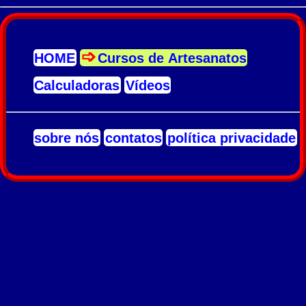
HOME
Cursos de Artesanatos
Calculadoras
Vídeos
sobre nós
contatos
política privacidade