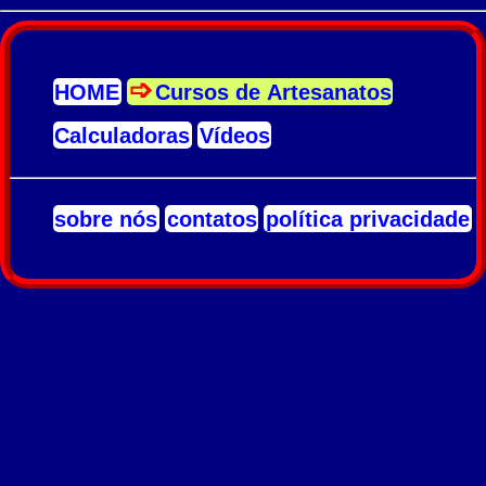
HOME
Cursos de Artesanatos
Calculadoras
Vídeos
sobre nós
contatos
política privacidade