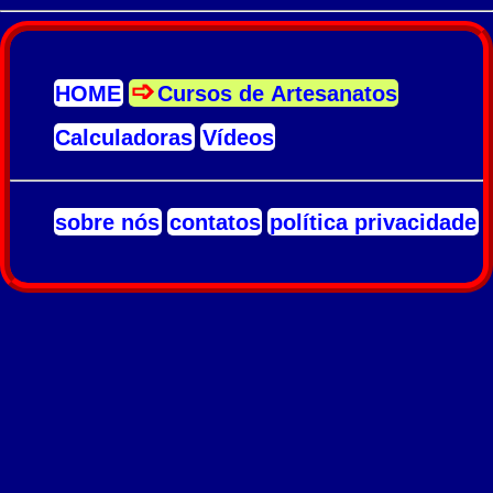
HOME
Cursos de Artesanatos
Calculadoras
Vídeos
sobre nós
contatos
política privacidade