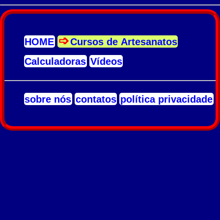
HOME
Cursos de Artesanatos
Calculadoras
Vídeos
sobre nós
contatos
política privacidade