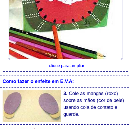
clique para ampliar
Como fazer o enfeite em E.V.A:
3.
Cole as mangas (roxo)
sobre as mãos (cor de pele)
usando cola de contato e
guarde.