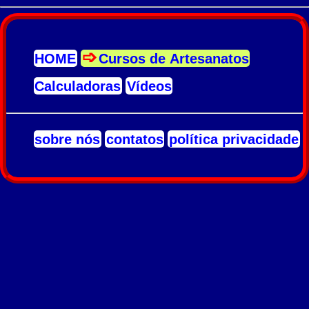
HOME
Cursos de Artesanatos
Calculadoras
Vídeos
sobre nós
contatos
política privacidade