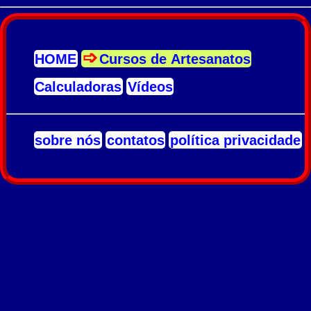
HOME
Cursos de Artesanatos
Calculadoras
Vídeos
sobre nós
contatos
política privacidade