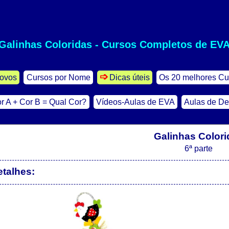
Galinhas Coloridas - Cursos Completos de EV
ovos
Cursos por Nome
Dicas úteis
Os 20 melhores Cu
r A + Cor B = Qual Cor?
Vídeos-Aulas de EVA
Aulas de D
Galinhas Colori
6ª parte
etalhes: