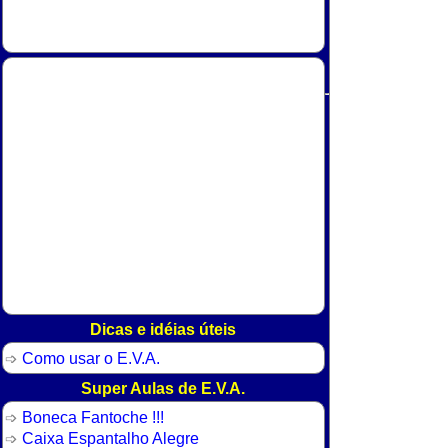
Dicas e idéias úteis
Como usar o E.V.A.
Super Aulas de E.V.A.
Boneca Fantoche !!!
Caixa Espantalho Alegre