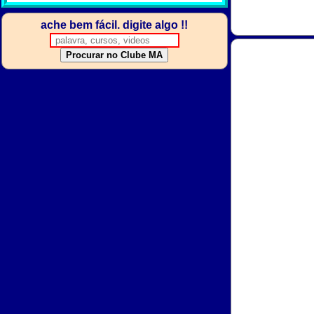
ache bem fácil. digite algo !!
Procurar no Clube MA