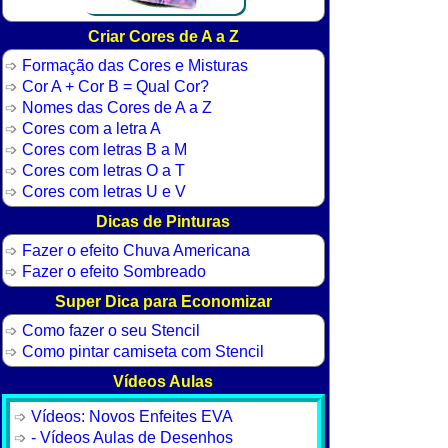
Criar Cores de A a Z
Formação das Cores e Misturas
Cor A + Cor B = Qual Cor?
Nomes das Cores de A a Z
Cores com a letra A
Cores com letras B a M
Cores com letras O a T
Cores com letras U e V
Dicas de Pinturas
Fazer o efeito Chuva Americana
Fazer o efeito Sombreado
Super Dica para Economizar
Como fazer o seu Stencil
Como pintar camiseta com Stencil
Vídeos Aulas
Vídeos: Novos Enfeites EVA
- Vídeos Aulas de Desenhos