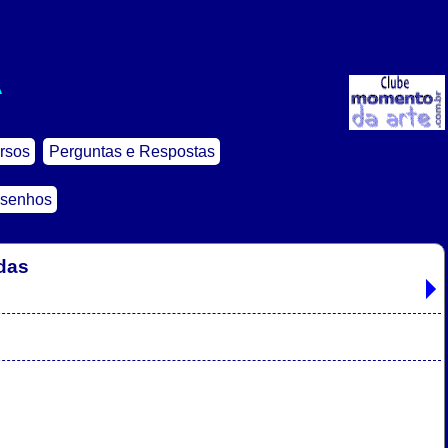
A
rsos
Perguntas e Respostas
esenhos
das