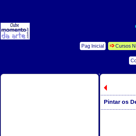
Pag Inicial
Cursos N
Co
Pintar os D