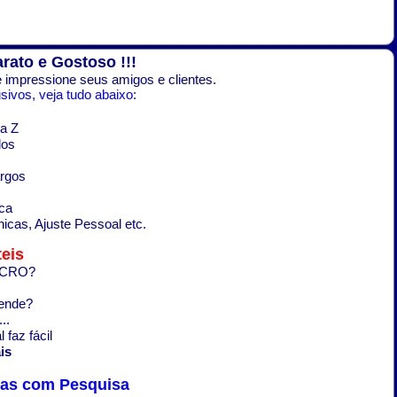
arato e Gostoso !!!
 impressione seus amigos e clientes.
ivos, veja tudo abaixo:
a Z
dos
argos
ca
icas, Ajuste Pessoal etc.
eis
LUCRO?
rende?
..
 faz fácil
is
tas com Pesquisa