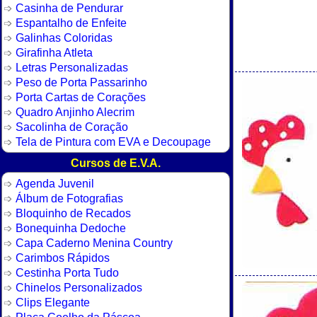
Casinha de Pendurar
Espantalho de Enfeite
Galinhas Coloridas
Girafinha Atleta
Letras Personalizadas
Peso de Porta Passarinho
Porta Cartas de Corações
Quadro Anjinho Alecrim
Sacolinha de Coração
Tela de Pintura com EVA e Decoupage
Cursos de E.V.A.
Agenda Juvenil
Álbum de Fotografias
Bloquinho de Recados
Bonequinha Dedoche
Capa Caderno Menina Country
Carimbos Rápidos
Cestinha Porta Tudo
Chinelos Personalizados
Clips Elegante
Placa Coelho da Páscoa