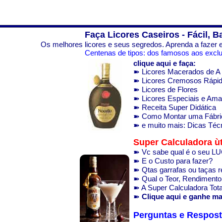
Faça Licores Caseiros - Fácil, B
Os melhores licores e seus segredos. Aprenda a fazer e
Centenas de tipos: dos famosos aos exclus
clique aqui e faça:
➽ Licores Macerados de A 
➽ Licores Cremosos Rápi
➽ Licores de Flores
➽ Licores Especiais e Am
➽ Receita Super Didática
➽ Como Montar uma Fábri
➽ e muito mais: Dicas Técn
Super Calculadora ùt
➽ Vc sabe qual é o seu 
➽ E o Custo para fazer?
➽ Qtas garrafas ou taças 
➽ Qual o Teor, Rendimento.
➽ A Super Calculadora Total
➽
Clique aqui e ganhe ma
Perguntas e Respos