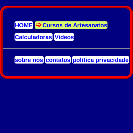
HOME
Cursos de Artesanatos
Calculadoras
Vídeos
sobre nós
contatos
política privacidade