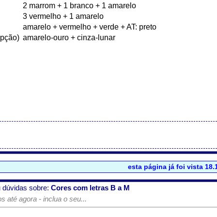
esta página já foi vista 18
 dúvidas sobre:
Cores com letras B a M
 até agora - inclua o seu...