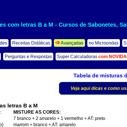
es com letras B a M - Cursos de Sabonetes, Sai
des
Receitas Didáticas
Avançadas
no Microondas
S
Perguntas e Respostas
Super Calculadoras
com NOVID
Tabela de misturas 
Veja aqui dicas e como us