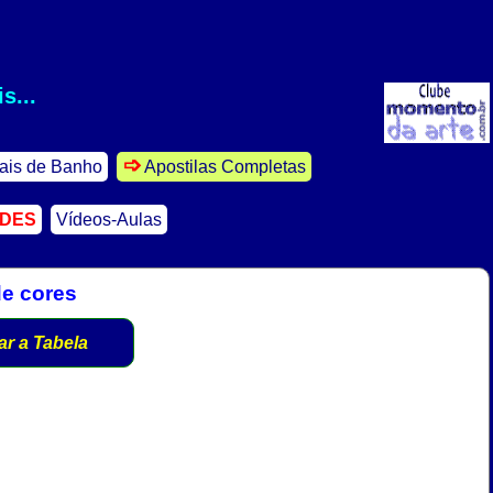
s...
ais de Banho
Apostilas Completas
ADES
Vídeos-Aulas
de cores
ar a Tabela