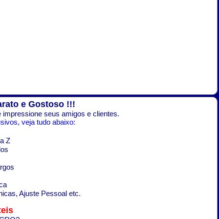
arato e Gostoso !!!
 impressione seus amigos e clientes.
ivos, veja tudo abaixo:
a Z
dos
argos
ca
icas, Ajuste Pessoal etc.
eis