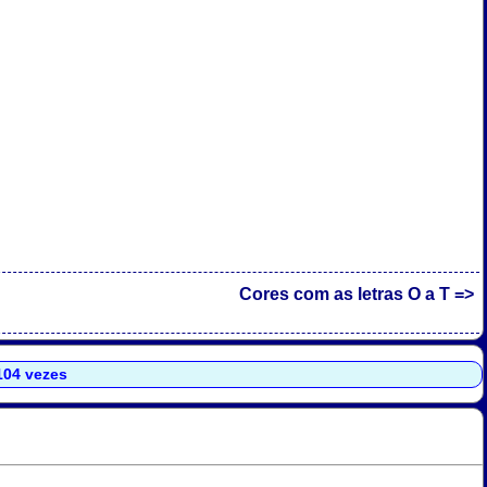
Cores com as letras O a T =>
.104 vezes