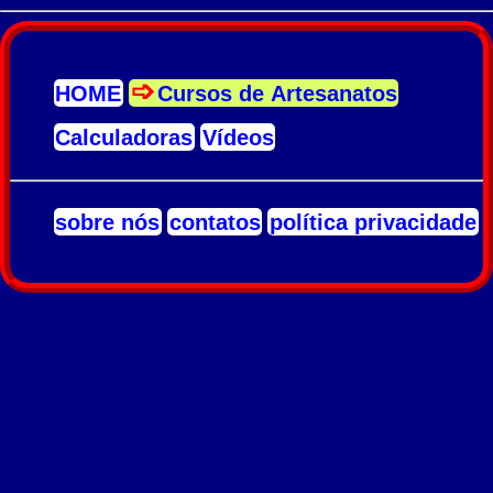
HOME
Cursos de Artesanatos
Calculadoras
Vídeos
sobre nós
contatos
política privacidade