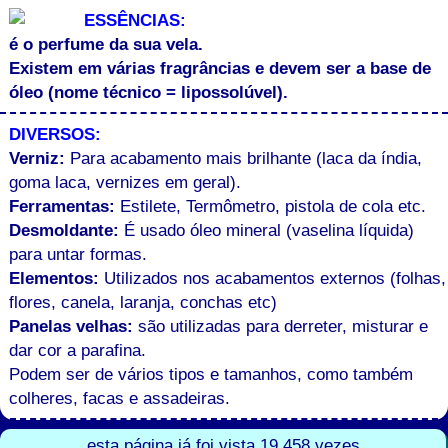
ESSÊNCIAS:
é o perfume da sua vela.
Existem em várias fragrâncias e devem ser a base de
óleo (nome técnico = lipossolúvel).
DIVERSOS:
Verniz:
Para acabamento mais brilhante (laca da índia,
goma laca, vernizes em geral).
Ferramentas:
Estilete, Termômetro, pistola de cola etc.
Desmoldante:
É usado óleo mineral (vaselina líquida)
para untar formas.
Elementos:
Utilizados nos acabamentos externos (folhas,
flores, canela, laranja, conchas etc)
Panelas velhas:
são utilizadas para derreter, misturar e
dar cor a parafina.
Podem ser de vários tipos e tamanhos, como também
colheres, facas e assadeiras.
esta página já foi vista 19.458 vezes