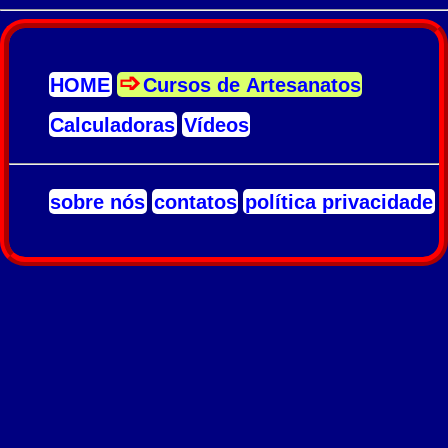
HOME
Cursos de Artesanatos
Calculadoras
Vídeos
sobre nós
contatos
política privacidade