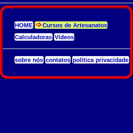
HOME
Cursos de Artesanatos
Calculadoras
Vídeos
sobre nós
contatos
política privacidade