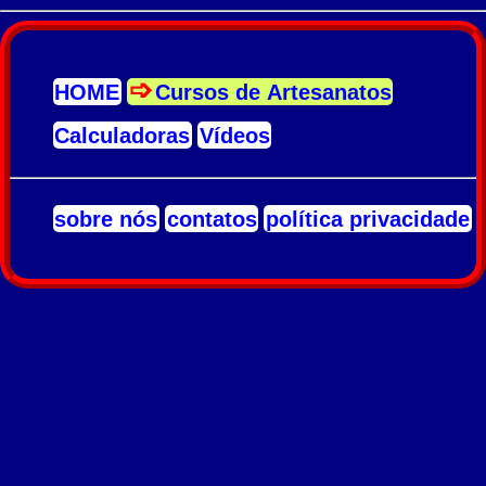
HOME
Cursos de Artesanatos
Calculadoras
Vídeos
sobre nós
contatos
política privacidade