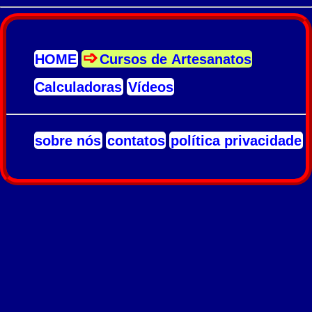
HOME
Cursos de Artesanatos
Calculadoras
Vídeos
sobre nós
contatos
política privacidade