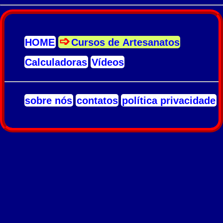
HOME
Cursos de Artesanatos
Calculadoras
Vídeos
sobre nós
contatos
política privacidade