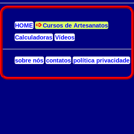
HOME
Cursos de Artesanatos
Calculadoras
Vídeos
sobre nós
contatos
política privacidade