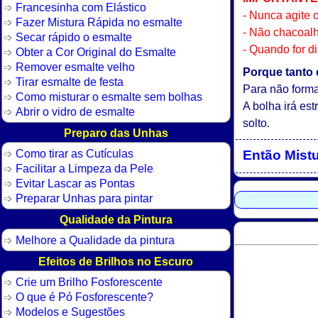
Francesinha com Elástico
- Nunca agite o
Fazer Mistura Rápida no esmalte
- Não chacoal
Secar rápido o esmalte
- Quando for d
Obter a Cor Original do Esmalte
Remover esmalte velho
Porque tanto
Tirar esmalte de festa
Para não forma
Como misturar o esmalte sem bolhas
A bolha irá es
Abrir o vidro de esmalte
solto.
Preparo das Unhas
Como tirar as Cutículas
Então Mistu
Facilitar a Limpeza da Pele
Evitar Lascar as Pontas
Preparar Unhas para pintar
Qualidade da Pintura
Melhore a Qualidade da pintura
Efeitos de Brilhos no Escuro
Crie um Brilho Fosforescente
O que é Pó Fosforescente?
Modelos e Sugestões