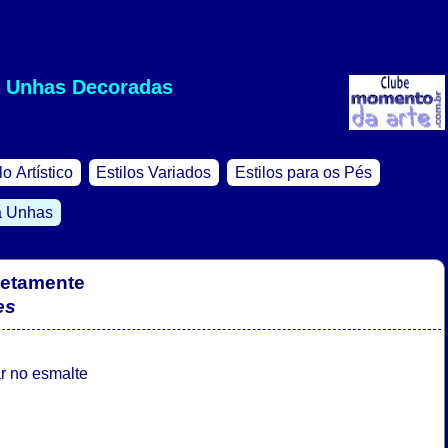
a Unhas Decoradas
lo Artístico
Estilos Variados
Estilos para os Pés
a Unhas
retamente
es
r no esmalte