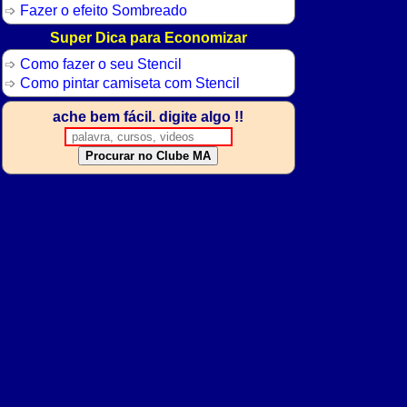
Fazer o efeito Sombreado
Super Dica para Economizar
Como fazer o seu Stencil
Como pintar camiseta com Stencil
ache bem fácil. digite algo !!
Procurar no Clube MA