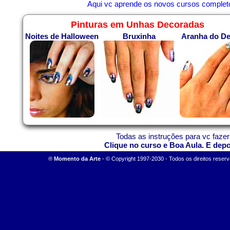
Aqui vc aprende os novos cursos completo
Pinturas em Unhas Decoradas
Noites de Halloween
Bruxinha
Aranha do De
Todas as instruções para vc fazer
Clique no curso e Boa Aula. E dep
®
M
omento da Arte
-
© Copyright 1997-2030 - Todos os direitos reserv