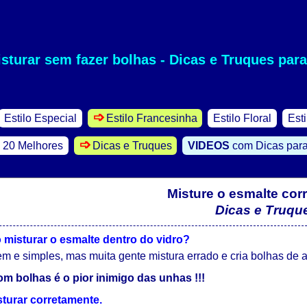
turar sem fazer bolhas - Dicas e Truques par
-->
Estilo Especial
Estilo Francesinha
Estilo Floral
Esti
 20 Melhores
Dicas e Truques
VIDEOS
com Dicas par
Misture o esmalte cor
Dicas e Truqu
misturar o esmalte dentro do vidro?
 e simples, mas muita gente mistura errado e cria bolhas de a
om bolhas é o pior inimigo das unhas !!!
turar corretamente.