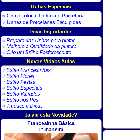
Unhas Especiais
Como colocar Unhas de Porcelana
Unhas de Porcelanas Esculpidas
Dicas Importantes
Preparo das Unhas para pintar
Melhore a Qualidade da pintura
Crie um Brilho Fosforescente
Novos Vídeos Aulas
Estilo Francesinhas
Estilo Flores
Estilo Festas
Estilo Especiais
Estilo Variados
Estilo nos Pés
Truques e Dicas
Já viu esta Novidade?
Francesinha Básica
1ª maneira