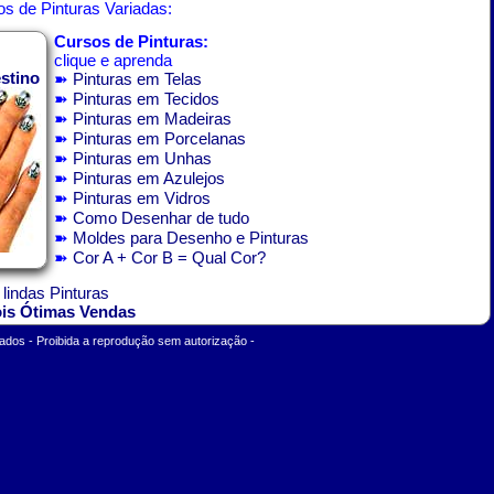
s de Pinturas Variadas:
Cursos de Pinturas:
clique e aprenda
stino
➽
Pinturas em Telas
➽
Pinturas em Tecidos
➽
Pinturas em Madeiras
➽
Pinturas em Porcelanas
➽
Pinturas em Unhas
➽
Pinturas em Azulejos
➽
Pinturas em Vidros
➽
Como Desenhar de tudo
➽
Moldes para Desenho e Pinturas
➽
Cor A + Cor B = Qual Cor?
 lindas Pinturas
ois Ótimas Vendas
ados - Proibida a reprodução sem autorização -