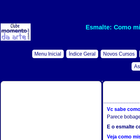
Esmalte: Como mis
Menu Inicial
Índice Geral
Novos Cursos
As
Vc sabe como 
Parece bobagem
E o esmalte c
Veja como mis