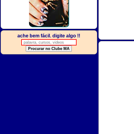
ache bem fácil. digite algo !!
Procurar no Clube MA