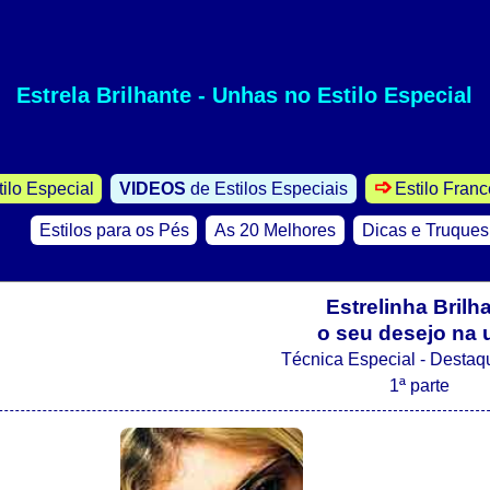
Estrela Brilhante - Unhas no Estilo Especial
-->
tilo Especial
VIDEOS
de Estilos Especiais
Estilo Fran
Estilos para os Pés
As 20 Melhores
Dicas e Truques
Estrelinha Brilh
o seu desejo na
Técnica Especial - Destaqu
1ª parte