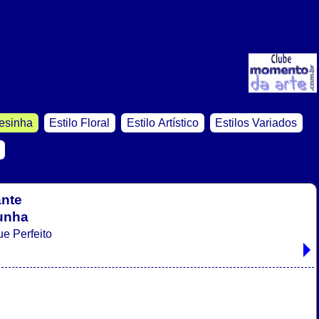
cesinha
Estilo Floral
Estilo Artístico
Estilos Variados
ante
 unha
e Perfeito