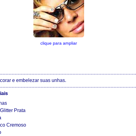
clique para ampliar
orar e embelezar suas unhas.
iais
nhas
litter Prata
a
nco Cremoso
o