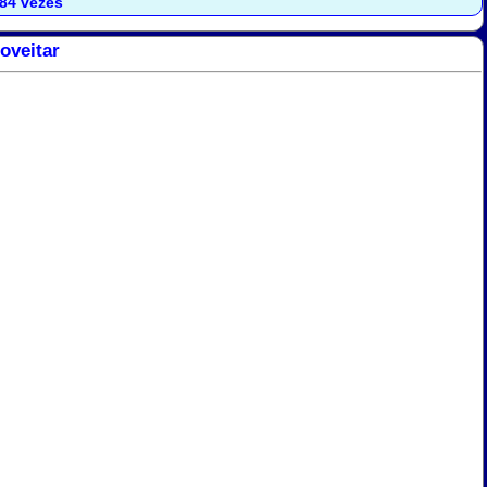
784 vezes
oveitar