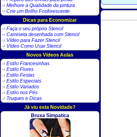
Melhore a Qualidade da pintura
Crie um Brilho Fosforescente
Dicas para Economizar
Faça o seu próprio Stencil
Camiseta desenhada com Stencil
Vídeo para Fazer Stencil
Vídeo Como Usar Stencil
Novos Vídeos Aulas
Estilo Francesinhas
Estilo Flores
Estilo Festas
Estilo Especiais
Estilo Variados
Estilo nos Pés
Truques e Dicas
Já viu esta Novidade?
Bruxa Simpatica