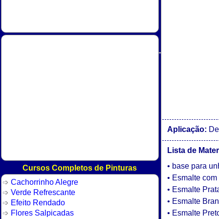
Aplicação:
Dec
Lista de Mater
• base para u
Cursos Completos de Pinturas
• Esmalte com G
Cachorrinho Alegre
• Esmalte Prat
Verde Refrescante
• Esmalte Bra
Efeito Rendado
Flores Salpicadas
• Esmalte Pret