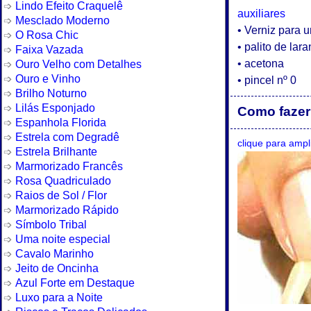
Lindo Efeito Craquelê
auxiliares
Mesclado Moderno
• Verniz para 
O Rosa Chic
• palito de la
Faixa Vazada
Ouro Velho com Detalhes
• acetona
Ouro e Vinho
• pincel nº 0
Brilho Noturno
Lilás Esponjado
Como fazer 
Espanhola Florida
Estrela com Degradê
clique para ampl
Estrela Brilhante
Marmorizado Francês
Rosa Quadriculado
Raios de Sol / Flor
Marmorizado Rápido
Símbolo Tribal
Uma noite especial
Cavalo Marinho
Jeito de Oncinha
Azul Forte em Destaque
Luxo para a Noite