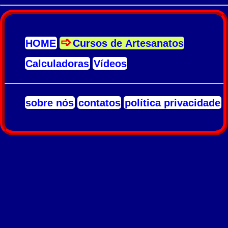
HOME
Cursos de Artesanatos
Calculadoras
Vídeos
sobre nós
contatos
política privacidade