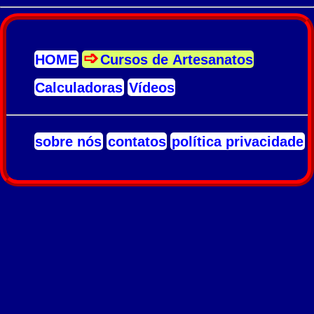
HOME
Cursos de Artesanatos
Calculadoras
Vídeos
sobre nós
contatos
política privacidade