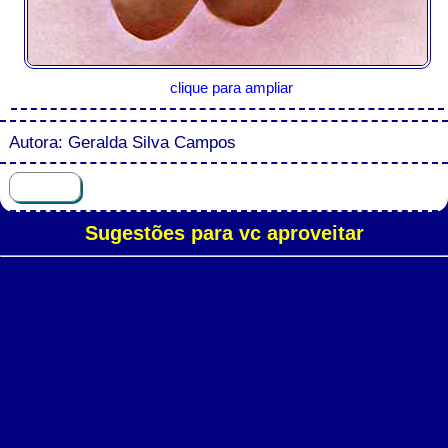
clique para ampliar
Autora: Geralda Silva Campos
Sugestões para vc aproveitar