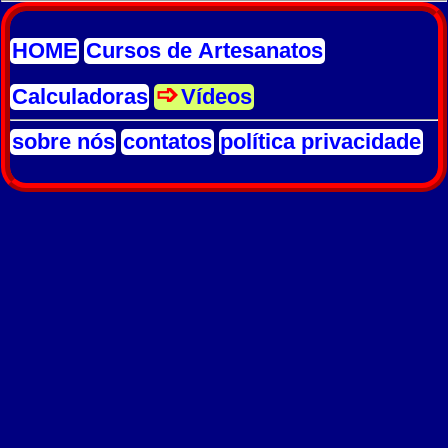
HOME
Cursos de Artesanatos
Calculadoras
Vídeos
sobre nós
contatos
política privacidade