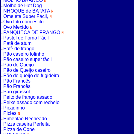
MOLHO BRANCO
Molho de Hot Dog
NHOQUE de BATATA
Omelete Super Fácil,
Ovo frito com estilo
Ovo Mexido
PANQUECA DE FRANGO
Pastel de Forno Fácil
Patê de atum
Patê de frango
Pão caseiro fofinho
Pão caseiro super fácil
Pão de Queijo
Pão de Queijo caseiro
Pão de queijo de frigideira
Pão Francês
Pão Francês
Pão girassol
Peito de frango assado
Peixe assado com recheio
Picadinho
Picles
Pimentão Recheado
Pizza caseira Perfeita
Pizza de Cone