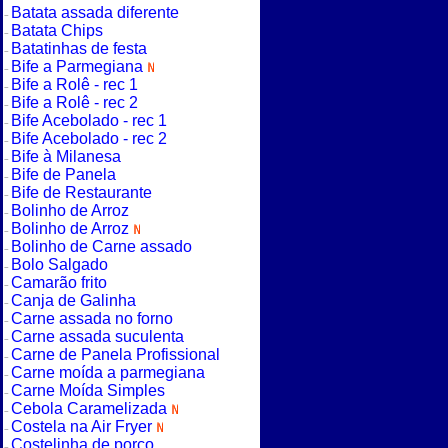
Batata assada diferente
Batata Chips
Batatinhas de festa
Bife a Parmegiana
Bife a Rolê - rec 1
Bife a Rolê - rec 2
Bife Acebolado - rec 1
Bife Acebolado - rec 2
Bife à Milanesa
Bife de Panela
Bife de Restaurante
Bolinho de Arroz
Bolinho de Arroz
Bolinho de Carne assado
Bolo Salgado
Camarão frito
Canja de Galinha
Carne assada no forno
Carne assada suculenta
Carne de Panela Profissional
Carne moída a parmegiana
Carne Moída Simples
Cebola Caramelizada
Costela na Air Fryer
Costelinha de porco