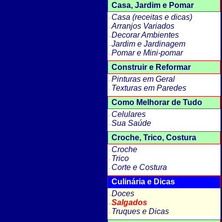
Casa, Jardim e Pomar
Casa (receitas e dicas)
Arranjos Variados
Decorar Ambientes
Jardim e Jardinagem
Pomar e Mini-pomar
Construir e Reformar
Pinturas em Geral
Texturas em Paredes
Como Melhorar de Tudo
Celulares
Sua Saúde
Croche, Trico, Costura
Croche
Trico
Corte e Costura
Culinária e Dicas
Doces
Salgados
Truques e Dicas