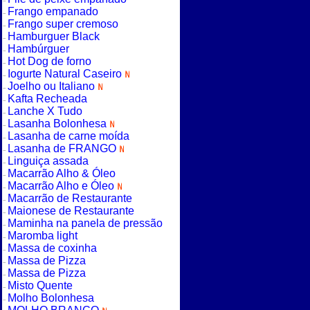
Frango empanado
Frango super cremoso
Hamburguer Black
Hambúrguer
Hot Dog de forno
Iogurte Natural Caseiro
Joelho ou Italiano
Kafta Recheada
Lanche X Tudo
Lasanha Bolonhesa
Lasanha de carne moída
Lasanha de FRANGO
Linguiça assada
Macarrão Alho & Óleo
Macarrão Alho e Óleo
Macarrão de Restaurante
Maionese de Restaurante
Maminha na panela de pressão
Maromba light
Massa de coxinha
Massa de Pizza
Massa de Pizza
Misto Quente
Molho Bolonhesa