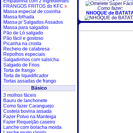
Empadinha com 2 ingredientes
FRANGOS FRITOS do KFC
Como fazer:
Massa especial de coxinha
NHOQUE de BATAT
Massa folhada
Massa p/ Salgados Assados
Massa para salgados
Pão de Ló salgado
Pão fácil e gostoso
Picanha na crosta
Recheio de calabresa
Repolhos especiais
Salgadinhos com salsicha
Salgado de Frios
Torta de frango
Torta de liquidificador
Tortas assadas de frango
Básico
3 molhos fáceis
Bauru de lanchonete
Como fazer Caranguejo
Costela bovina assada
Fazer Polvo na Manteiga
Fazer Requeijão caseiro
Lanche com bolacha moida
Lanche muito rápido