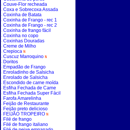
Couve-Flor recheada
Coxa e Sobrecoxa Assada
Coxinha de Batata
Coxinha de Frango - rec 1
Coxinha de Frango - rec 2
Coxinha de frango fácil
Coxinha no copo
Coxinhas Douradas
Creme de Milho
Crepioca
Cuscuz Marroquino
Doritos
Empadão de Frango
Enroladinho de Salsicha
Enrolado de Salsicha
Escondido de carne moída
Esfiha Fechada de Carne
Esfiha Fechada Super Fácil
Farofa Amarelinha
Feijão de Restaurante
Feijão preto delicioso
FEIJÃO TROPEIRO
Filé de frango
Filé de frango italiano
Filé de peixe empanado