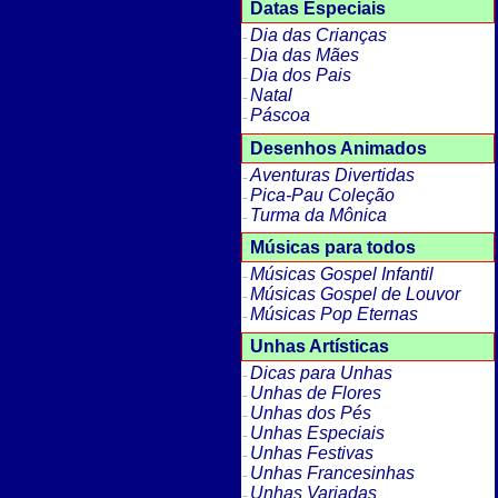
Datas Especiais
Dia das Crianças
Dia das Mães
Dia dos Pais
Natal
Páscoa
Desenhos Animados
Aventuras Divertidas
Pica-Pau Coleção
Turma da Mônica
Músicas para todos
Músicas Gospel Infantil
Músicas Gospel de Louvor
Músicas Pop Eternas
Unhas Artísticas
Dicas para Unhas
Unhas de Flores
Unhas dos Pés
Unhas Especiais
Unhas Festivas
Unhas Francesinhas
Unhas Variadas