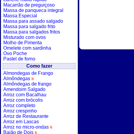
Macarrão de preguiçoso
Massa de panqueca integral
Massa Especial
Massa para assado salgado
Massa para salgado frito
Massa para salgados fritos
Misturado com ovos
Molho de Pimenta
Omelete com sardinha
Ovo Poche
Pastel de forno
Como fazer
Almondegas de Frango
Almôndegas
Almôndegas de frango
Amendoim Salgado
Arroz com Bacalhau
Arroz com brócolis
Arroz completo
Arroz crespinho
Arroz de Restaurante
Arroz em Lascas
Arroz no micro-ondas
Baião de Dois