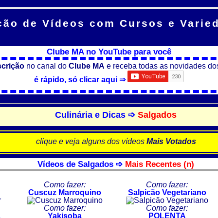
ção de Vídeos
com Cursos e Varie
Clube MA no YouTube para você
scrição
no canal do
Clube MA
e receba todas as novidades do
é rápido, só clicar aqui ⇒
Culinária e Dicas ➩
Salgados
clique e veja alguns dos vídeos
Mais Votados
Vídeos de Salgados ➩
Mais Recentes (n)
Como fazer:
Como fazer:
Cuscuz Marroquino
Salpicão Vegetariano
Como fazer:
Como fazer:
,
Yakisoba
POLENTA