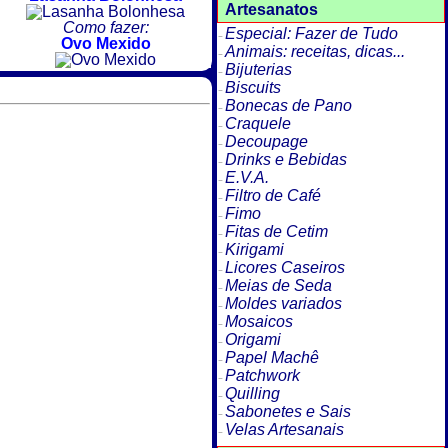
Artesanatos
Como fazer:
Especial: Fazer de Tudo
Ovo Mexido
Animais: receitas, dicas...
Bijuterias
Biscuits
Bonecas de Pano
Craquele
Decoupage
Drinks e Bebidas
E.V.A.
Filtro de Café
Fimo
Fitas de Cetim
Kirigami
Licores Caseiros
Meias de Seda
Moldes variados
Mosaicos
Origami
Papel Machê
Patchwork
Quilling
Sabonetes e Sais
Velas Artesanais