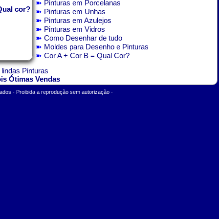
➽
Pinturas em Porcelanas
Qual cor?
➽
Pinturas em Unhas
➽
Pinturas em Azulejos
➽
Pinturas em Vidros
➽
Como Desenhar de tudo
➽
Moldes para Desenho e Pinturas
➽
Cor A + Cor B = Qual Cor?
 lindas Pinturas
ois Ótimas Vendas
ados - Proibida a reprodução sem autorização -