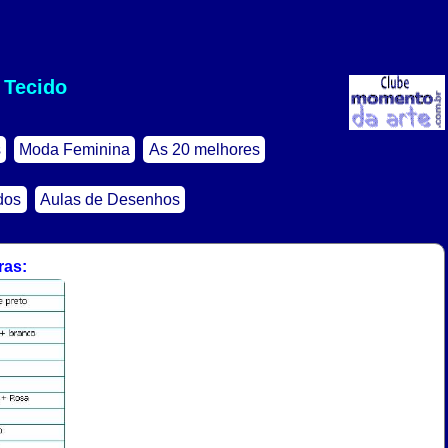
 Tecido
s
Moda Feminina
As 20 melhores
dos
Aulas de Desenhos
ras: