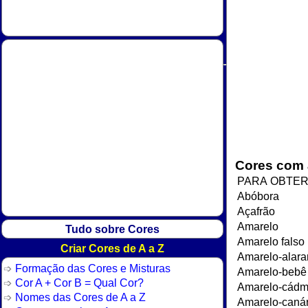
Tudo sobre Cores
Criar Cores de A a Z
Formação das Cores e Misturas
Cor A + Cor B = Qual Cor?
Nomes das Cores de A a Z