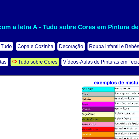
com a letra A - Tudo sobre Cores em Pintura de
Tudo
Copa e Cozinha
Decoração
Roupa Infantil e Bebê
tas
Tudo sobre Cores
Vídeos-Aulas de Pinturas em Teci
exemplos de mistu