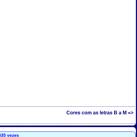
Cores com as letras B a M =>
.435 vezes