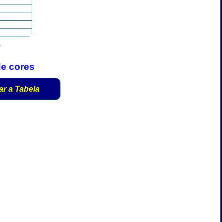
r
de cores
ar a Tabela