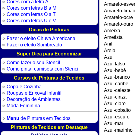
Cores com a letra A
Cores com letras B a M
Cores com letras O a T
Cores com letras U e V
Dicas de Pinturas
Fazer o efeito Chuva Americana
Fazer o efeito Sombreado
Super Dica para Economizar
Como fazer o seu Stencil
Como pintar camiseta com Stencil
Cursos de Pinturas de Tecidos
Copa e Cozinha
Roupas e Enxoval Infantil
Decoração de Ambientes
Moda Feminina
Menu
de Pinturas em Tecidos
Pinturas de Tecidos em Destaque