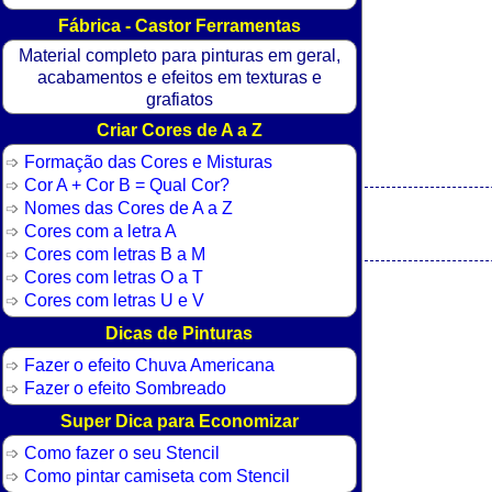
Fábrica - Castor Ferramentas
Material completo para pinturas em geral,
acabamentos e efeitos em texturas e
grafiatos
Criar Cores de A a Z
Formação das Cores e Misturas
Cor A + Cor B = Qual Cor?
Nomes das Cores de A a Z
Cores com a letra A
Cores com letras B a M
Cores com letras O a T
Cores com letras U e V
Dicas de Pinturas
Fazer o efeito Chuva Americana
Fazer o efeito Sombreado
Super Dica para Economizar
Como fazer o seu Stencil
Como pintar camiseta com Stencil