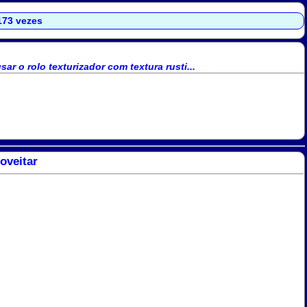
.173 vezes
ar o rolo texturizador com textura rusti...
oveitar