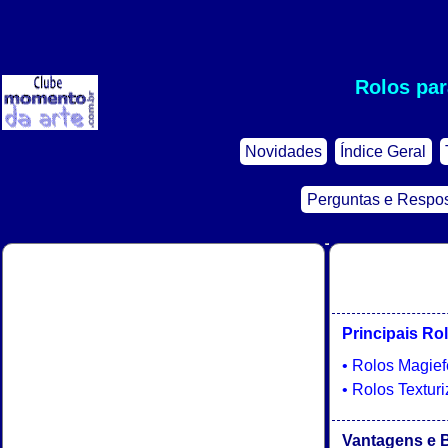
Rolos par
Novidades
Índice Geral
Perguntas e Respo
Principais Rol
• Rolos Magief
• Rolos Textur
Vantagens e B