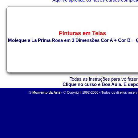
Pinturas em Telas
Moleque a La Prima
Rosa em 3 Dimensões
Cor A + Cor B = 
Todas as instruções para vc fazer
Clique no curso e Boa Aula. E dep
®
M
omento da Arte
-
© Copyright 1997-2030 - Todos os direitos reserv