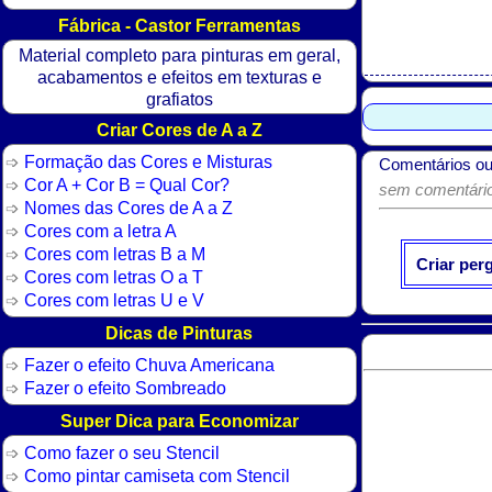
Fábrica - Castor Ferramentas
Material completo para pinturas em geral,
acabamentos e efeitos em texturas e
grafiatos
Criar Cores de A a Z
Formação das Cores e Misturas
Comentários ou
Cor A + Cor B = Qual Cor?
sem comentários
Nomes das Cores de A a Z
Cores com a letra A
Cores com letras B a M
Criar per
Cores com letras O a T
Cores com letras U e V
Dicas de Pinturas
Fazer o efeito Chuva Americana
Fazer o efeito Sombreado
Super Dica para Economizar
Como fazer o seu Stencil
Como pintar camiseta com Stencil