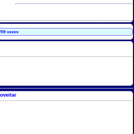
.259 vezes
oveitar