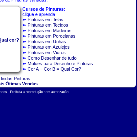
Cursos de Pinturas:
clique e aprenda
➽
Pinturas em Telas
➽
Pinturas em Tecidos
➽
Pinturas em Madeiras
➽
Pinturas em Porcelanas
Qual cor?
➽
Pinturas em Unhas
➽
Pinturas em Azulejos
➽
Pinturas em Vidros
➽
Como Desenhar de tudo
➽
Moldes para Desenho e Pinturas
➽
Cor A + Cor B = Qual Cor?
 lindas Pinturas
ois Ótimas Vendas
ados - Proibida a reprodução sem autorização -