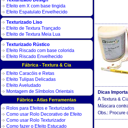
Efeito em X com base tingida
Efeito Espatulato Envelhecido
Texturizado Liso
Efeito de Textura Trançado
Efeito de Textura Meia Lua
Texturizado Rústico
Efeito Riscado com base colorida
Efeito Riscado Envelhecido
Fábrica - Textura & Cia
Efeito Caracóis e Retas
Efeito Tulipas Delicadas
Efeito Aveludado
Montagem de Símbolos Orientais
Dicas Importa
A Textura & Ci
Fábrica - Atlas Ferramentas
Máscara contra
Rolos para Efeitos e Texturizados
Obs.: Procure d
Como usar Rolo Decorativo de Efeito
Como usar Rolo Texturizador
Como fazer o Efeito Estucado