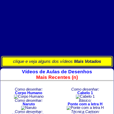
clique e veja alguns dos vídeos
Mais Votados
Vídeos de Aulas de Desenhos
Mais Recentes (n)
Como desenhar:
Como desenhar:
Corpo Humano
Cabelo 1
Como desenhar:
Básico:
Naruto
Ponte com a letra H
Como desenhar:
Técnica Cartoon: