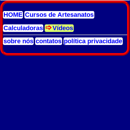
HOME
Cursos de Artesanatos
Calculadoras
Vídeos
sobre nós
contatos
política privacidade