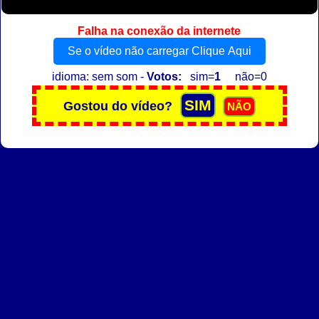
Falha na conexão da internete
Se o vídeo não carregar Clique Aqui
idioma: sem som -
Votos:
sim=
1
não=0