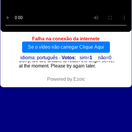
Falha na conexão da internete
Se o vídeo não carregar Clique Aqui
idioma: português -
Votos:
sim=
1
não=0