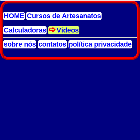
HOME
Cursos de Artesanatos
Calculadoras
Vídeos
sobre nós
contatos
política privacidade