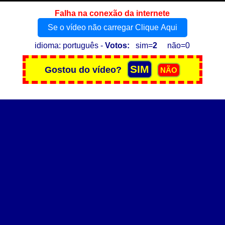
Falha na conexão da internete
Se o vídeo não carregar Clique Aqui
idioma: português -
Votos:
sim=
2
não=0