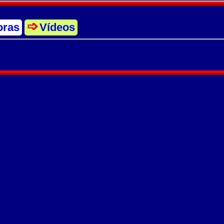
oras
Vídeos