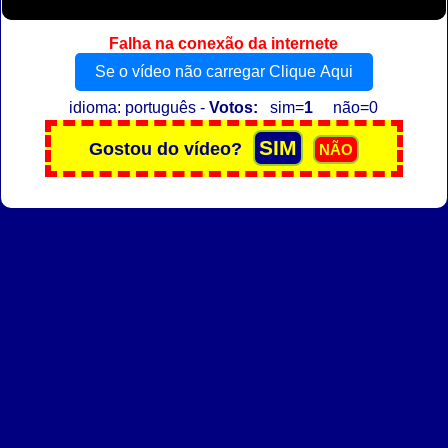
Falha na conexão da internete
Se o vídeo não carregar Clique Aqui
idioma: português -
Votos:
sim=
1
não=0