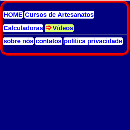
HOME
Cursos de Artesanatos
Calculadoras
Vídeos
sobre nós
contatos
política privacidade