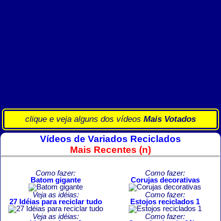
clique e veja alguns dos vídeos
Mais Votados
Vídeos de Variados Reciclados
Mais Recentes (n)
Como fazer:
Como fazer:
Batom gigante
Corujas decorativas
Veja as idéias:
Como fazer:
27 Idéias para reciclar tudo
Estojos reciclados 1
Veja as idéias:
Como fazer: