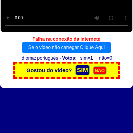
Falha na conexão da internete
Se o vídeo não carregar Clique Aqui
idioma: português -
Votos:
sim=
1
não=0