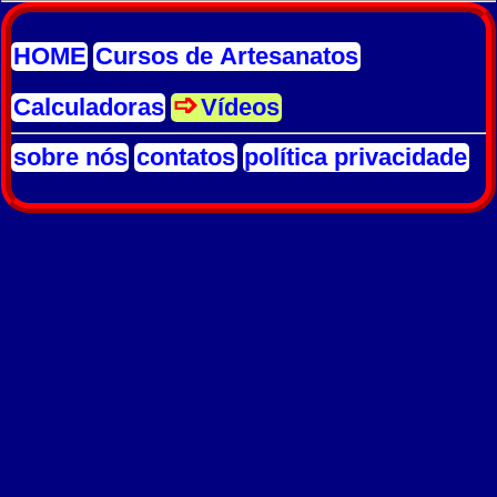
HOME
Cursos de Artesanatos
Calculadoras
Vídeos
sobre nós
contatos
política privacidade