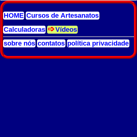
HOME
Cursos de Artesanatos
Calculadoras
Vídeos
sobre nós
contatos
política privacidade