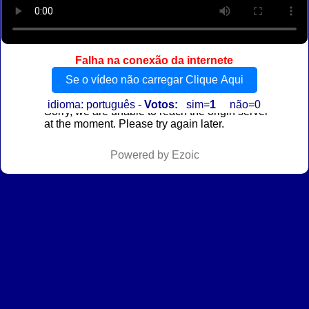
Falha na conexão da internete
Se o vídeo não carregar Clique Aqui
idioma: português -
Votos:
sim=
1
não=0