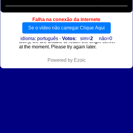
Falha na conexão da internete
Se o vídeo não carregar Clique Aqui
idioma: português -
Votos:
sim=
2
não=0