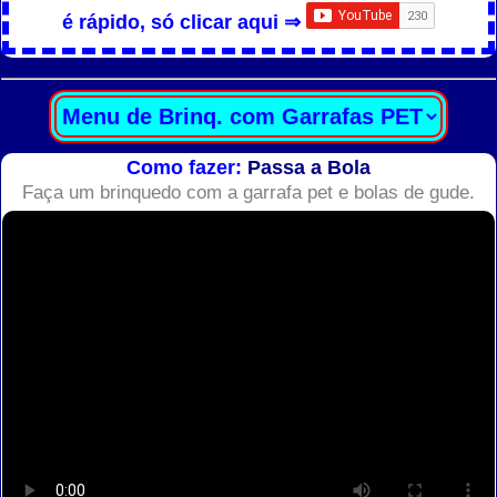
é rápido, só clicar aqui ⇒
Como fazer:
Passa a Bola
Faça um brinquedo com a garrafa pet e bolas de gude.