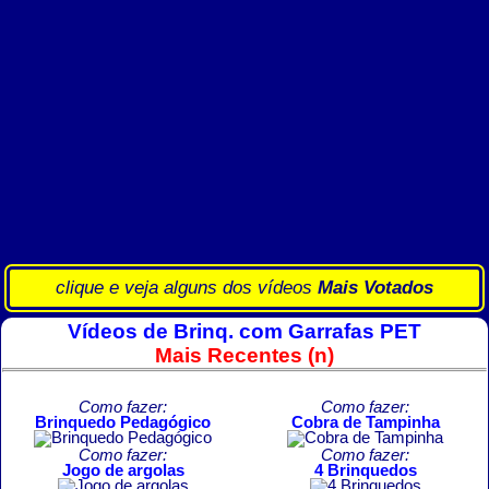
clique e veja alguns dos vídeos
Mais Votados
Vídeos de Brinq. com Garrafas PET
Mais Recentes (n)
Como fazer:
Como fazer:
Brinquedo Pedagógico
Cobra de Tampinha
Como fazer:
Como fazer:
Jogo de argolas
4 Brinquedos