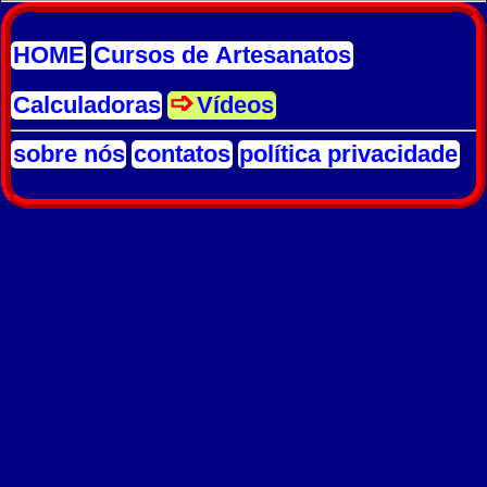
HOME
Cursos de Artesanatos
Calculadoras
Vídeos
sobre nós
contatos
política privacidade