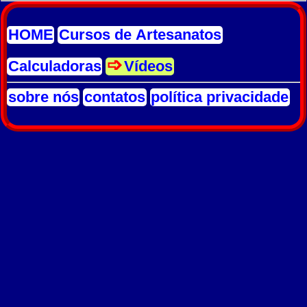
HOME
Cursos de Artesanatos
Calculadoras
Vídeos
sobre nós
contatos
política privacidade