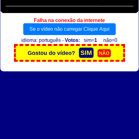
Falha na conexão da internete
Se o vídeo não carregar Clique Aqui
idioma: português -
Votos:
sim=
1
não=0