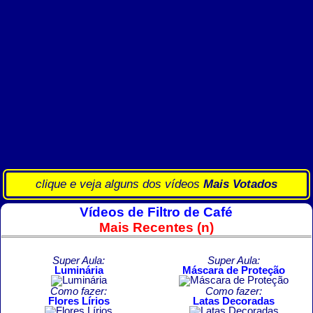
clique e veja alguns dos vídeos
Mais Votados
Vídeos de Filtro de Café
Mais Recentes (n)
Super Aula:
Super Aula:
Luminária
Máscara de Proteção
Como fazer:
Como fazer:
Flores Lírios
Latas Decoradas