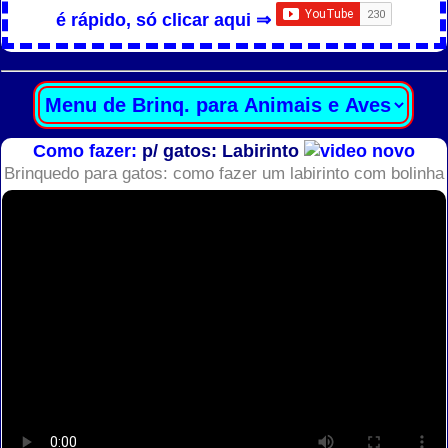
é rápido, só clicar aqui ⇒
Como fazer:
p/ gatos: Labirinto
Brinquedo para gatos: como fazer um labirinto com bolinha