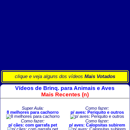
clique e veja alguns dos vídeos
Mais Votados
Vídeos de Brinq. para Animais e Aves
Mais Recentes (n)
Super Aula:
Como fazer:
8 melhores para cachorro
p/ aves: Periquito e outros
Como fazer:
Como fazer:
p/ cães: com garrafa pet
p/ aves: Calopsitas subirem