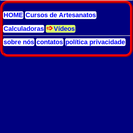
HOME
Cursos de Artesanatos
Calculadoras
Vídeos
sobre nós
contatos
política privacidade