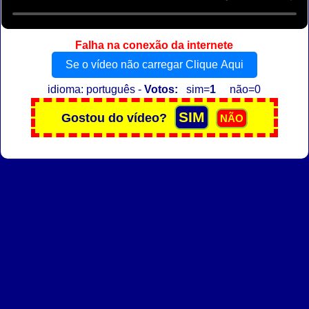
Falha na conexão da internete
Se o vídeo não carregar Clique Aqui
idioma: português -
Votos:
sim=
1
não=0