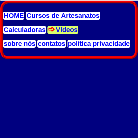
HOME
Cursos de Artesanatos
Calculadoras
Vídeos
sobre nós
contatos
política privacidade