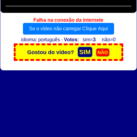
Falha na conexão da internete
Se o vídeo não carregar Clique Aqui
idioma: português -
Votos:
sim=
3
não=0