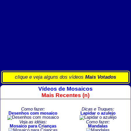
clique e veja alguns dos vídeos
Mais Votados
Vídeos de Mosaicos
Mais Recentes (n)
Como fazer:
Dicas e Truques:
Desenhos com mosaico
Lapidar o azulejo
Veja as idéias:
Como fazer:
Mosaico para Crianças
Mandalas