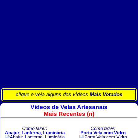
clique e veja alguns dos vídeos
Mais Votados
Vídeos de Velas Artesanais
Mais Recentes (n)
Como fazer:
Como fazer:
Abajur, Lanterna, Luminária
Porta Vela com Vidro