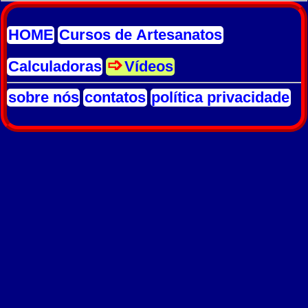
HOME
Cursos de Artesanatos
Calculadoras
Vídeos
sobre nós
contatos
política privacidade