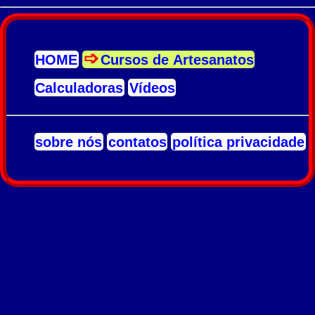
HOME
Cursos de Artesanatos
Calculadoras
Vídeos
sobre nós
contatos
política privacidade