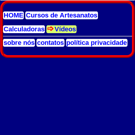
HOME
Cursos de Artesanatos
Calculadoras
Vídeos
sobre nós
contatos
política privacidade