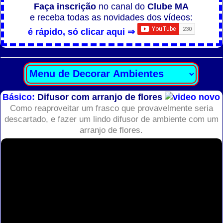
Faça inscrição
no canal do
Clube MA
e receba todas as novidades dos vídeos:
é rápido, só clicar aqui ⇒
Básico:
Difusor com arranjo de flores
Como reaproveitar um frasco que provavelmente seria
descartado, e fazer um lindo difusor de ambiente com um
arranjo de flores.