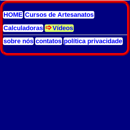
HOME
Cursos de Artesanatos
Calculadoras
Vídeos
sobre nós
contatos
política privacidade