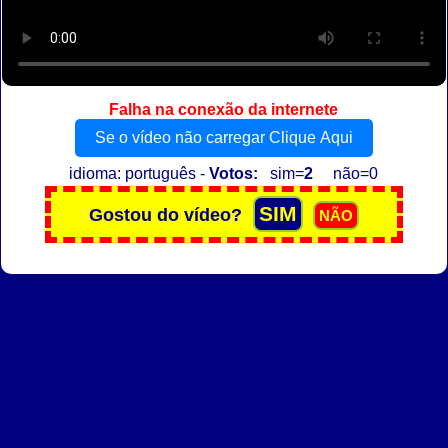
Falha na conexão da internete
Se o vídeo não carregar Clique Aqui
idioma: português -
Votos:
sim=
2
não=0