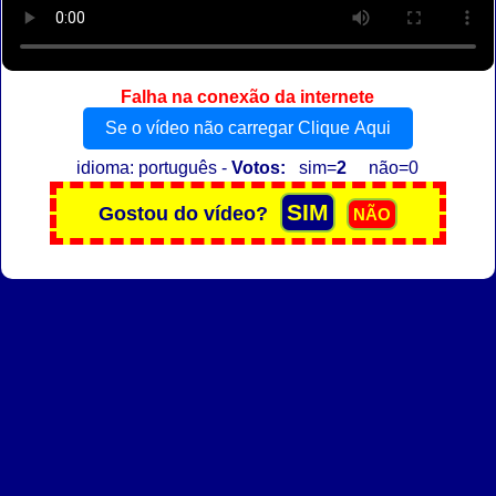
Falha na conexão da internete
Se o vídeo não carregar Clique Aqui
idioma: português -
Votos:
sim=
2
não=0