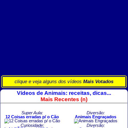
clique e veja alguns dos vídeos
Mais Votados
Vídeos de Animais: receitas, dicas...
Mais Recentes (n)
Super Aula:
Diversão:
12 Coisas erradas p/ o Cão
Animais Engraçados
Curiosidade:
Diversão: