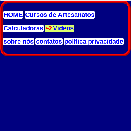
HOME
Cursos de Artesanatos
Calculadoras
Vídeos
sobre nós
contatos
política privacidade