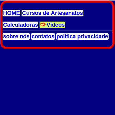
HOME
Cursos de Artesanatos
Calculadoras
Vídeos
sobre nós
contatos
política privacidade