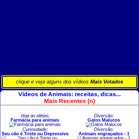
clique e veja alguns dos vídeos
Mais Votados
Vídeos de Animais: receitas, dicas...
Mais Recentes (n)
Veja as idéias:
Diversão:
Farmácia para animais
Gatos Malucos
Curiosidade:
Diversão:
Seu cão é Triste ou Depressivo
Animais engraçados - 1