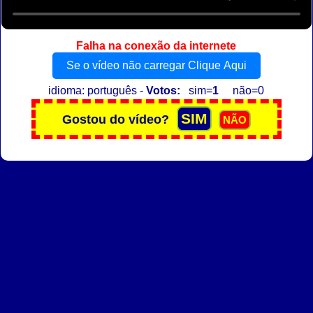
Falha na conexão da internete
Se o vídeo não carregar Clique Aqui
idioma: português -
Votos:
sim=
1
não=0